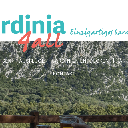
Einzigartiges Sar
EISEN
AUSFLÜGE
SARDINIEN ENTDECKEN
FÄH
KONTAKT