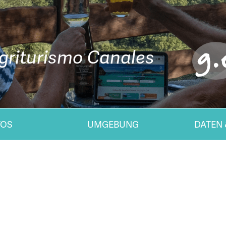
9.
griturismo Canales
TOS
UMGEBUNG
DATEN 