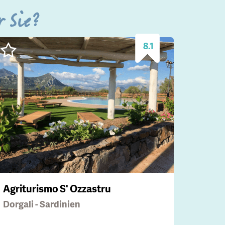
r Sie?
8.1
Agriturismo S' Ozzastru
Dorgali - Sardinien