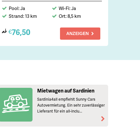
Pool: Ja
Wi-Fi: Ja
Strand: 13 km
Ort: 8,5 km
76,50
€
ab
ANZEIGEN
Mietwagen auf Sardinien
Sardinia4all empfiehlt Sunny Cars
Autovermietung. Ein sehr zuverlässiger
Lieferant für ein all-inclu...