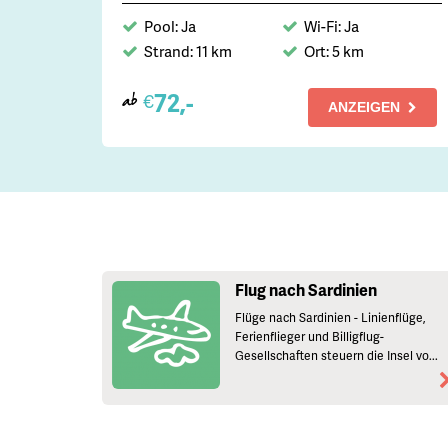
Pool: Ja
Wi-Fi: Ja
Strand: 11 km
Ort: 5 km
72,-
€
ab
ANZEIGEN
Flug nach Sardinien
Flüge nach Sardinien - Linienflüge,
Ferienflieger und Billigflug-
Gesellschaften steuern die Insel vo...