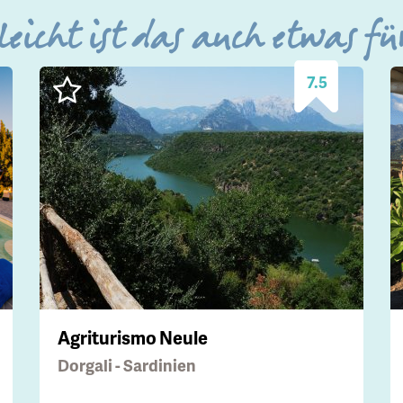
leicht ist das auch etwas fü
7.5
Agriturismo Neule
Dorgali - Sardinien