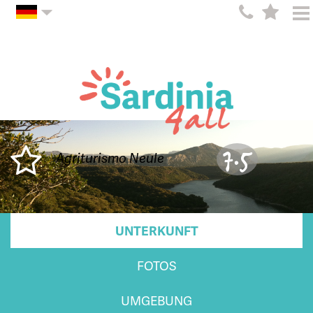
7.5
Agriturismo Neule
UNTERKUNFT
FOTOS
UMGEBUNG