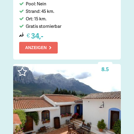
Pool: Nein
Strand: 45 km.
Ort: 15 km.
Gratis stornierbar
34,-
€
ab
ANZEIGEN
8.5