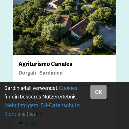
Agriturismo Canales
Dorgali - Sardinien
Sardinia4all verwendet
Cookies
OK
Pool: Nein
für ein besseres Nutzererlebnis.
Wi-Fi: Ja
Mehr Info gem. EU-Datenschutz-
Strand: 17 km
Richtlinie hier.
Ort: 8 km
40,-
€
ab