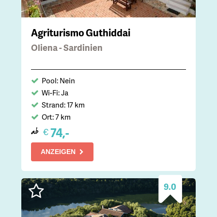
Agriturismo Guthiddai
Oliena - Sardinien
Pool: Nein
Wi-Fi: Ja
Strand: 17 km
Ort: 7 km
74,-
€
ab
ANZEIGEN
9.0