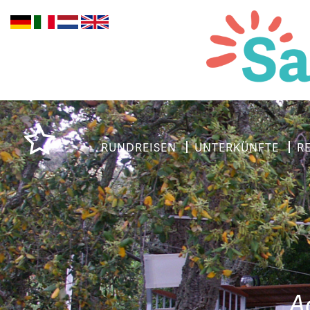
RUNDREISEN
UNTERKÜNFTE
R
A