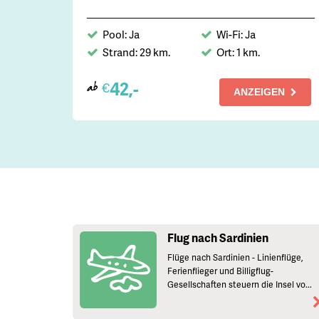
Pool: Ja
Wi-Fi: Ja
Strand: 29 km.
Ort: 1 km.
42,-
€
ab
ANZEIGEN
Flug nach Sardinien
Flüge nach Sardinien - Linienflüge,
Ferienflieger und Billigflug-
Gesellschaften steuern die Insel vo...