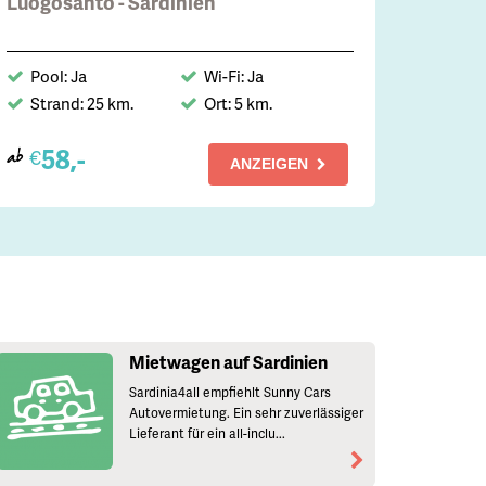
Luogosanto - Sardinien
Pool: Ja
Wi-Fi: Ja
Strand: 25 km.
Ort: 5 km.
58,-
€
ab
ANZEIGEN
Mietwagen auf Sardinien
Sardinia4all empfiehlt Sunny Cars
Autovermietung. Ein sehr zuverlässiger
Lieferant für ein all-inclu...