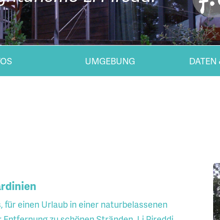
TOS
UMGEBUNG
DATEN 
ardinien
für einen Urlaub in einer naturbelassenen
er Entfernung zu schönen Stränden. Li Pireddi