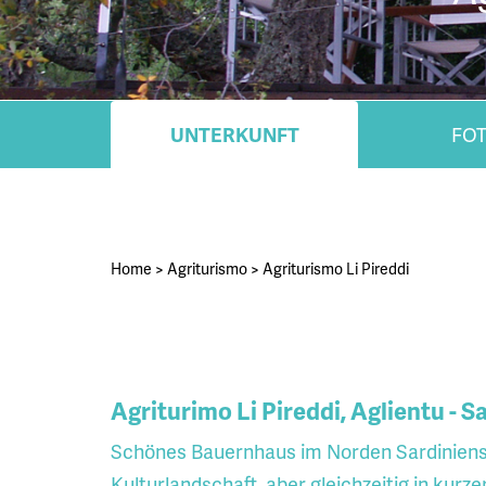
UNTERKUNFT
FO
Home
>
Agriturismo
>
Agriturismo Li Pireddi
Agriturimo Li Pireddi, Aglientu - S
Schönes Bauernhaus im Norden Sardiniens, 
Kulturlandschaft, aber gleichzeitig in kurz