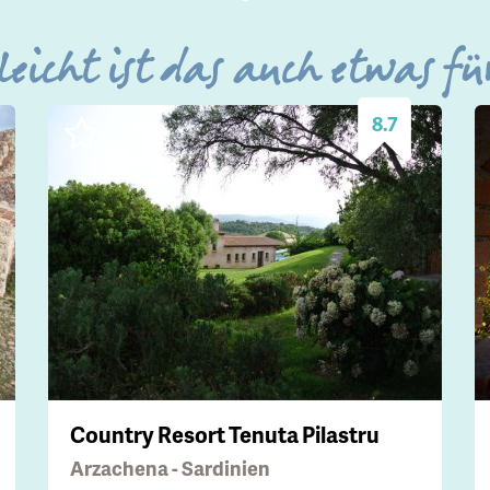
leicht ist das auch etwas fü
8.7
Country Resort Tenuta Pilastru
Arzachena - Sardinien