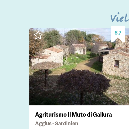
Viel
8.7
Agriturismo Il Muto di Gallura
Aggius - Sardinien