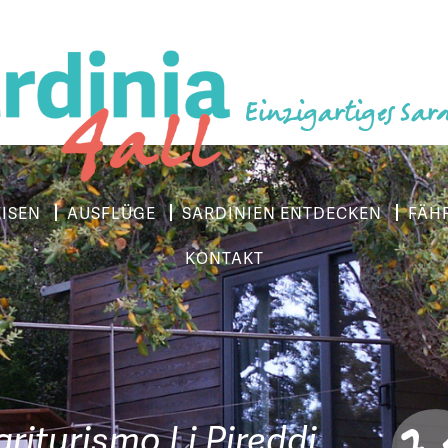
Einzigartiges Sar
EISEN
AUSFLÜGE
SARDINIEN ENTDECKEN
FÄH
KONTAKT
7.
griturismo Li Pireddi