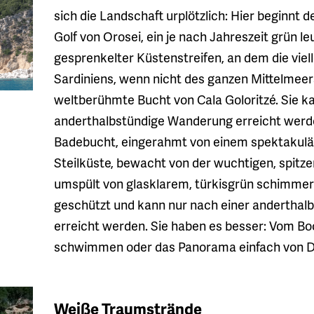
sich die Landschaft urplötzlich: Hier beginnt d
Golf von Orosei, ein je nach Jahreszeit grün 
gesprenkelter Küstenstreifen, an dem die vie
Sardiniens, wenn nicht des ganzen Mittelmeers,
weltberühmte Bucht von Cala Goloritzé. Sie k
anderthalbstündige Wanderung erreicht werd
Badebucht, eingerahmt von einem spektakulä
Steilküste, bewacht von der wuchtigen, spitz
umspült von glasklarem, türkisgrün schimme
geschützt und kann nur nach einer andertha
erreicht werden. Sie haben es besser: Vom Bo
schwimmen oder das Panorama einfach von D
Weiße Traumstrände