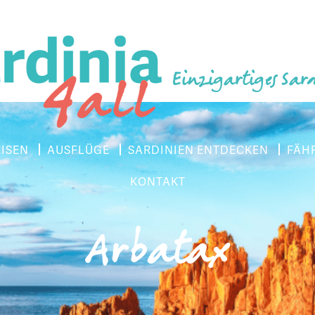
Einzigartiges Sar
EISEN
AUSFLÜGE
SARDINIEN ENTDECKEN
FÄH
KONTAKT
Arbatax