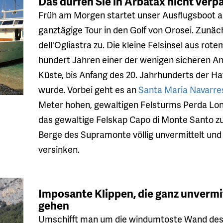
Das dürfen Sie in Arbatax nicht verp
Früh am Morgen startet unser Ausflugsboot a
ganztägige Tour in den Golf von Orosei. Zunäch
dell'Ogliastra zu. Die kleine Felsinsel aus ro
hundert Jahren einer der wenigen sicheren An
Küste, bis Anfang des 20. Jahrhunderts der H
wurde. Vorbei geht es an
Santa Maria Navarre
Meter hohen, gewaltigen Felsturms Perda Lon
das gewaltige Felskap Capo di Monte Santo zu
Berge des Supramonte völlig unvermittelt und
versinken.
Imposante Klippen, die ganz unvermi
gehen
Umschifft man um die windumtoste Wand des