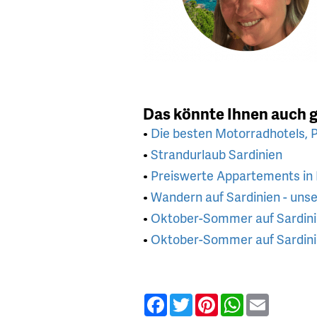
Das könnte Ihnen auch g
•
Die besten Motorradhotels, P
•
Strandurlaub Sardinien
•
Preiswerte Appartements in
•
Wandern auf Sardinien - unse
•
Oktober-Sommer auf Sardin
•
Oktober-Sommer auf Sardin
Facebook
Twitter
Pinterest
WhatsApp
Email