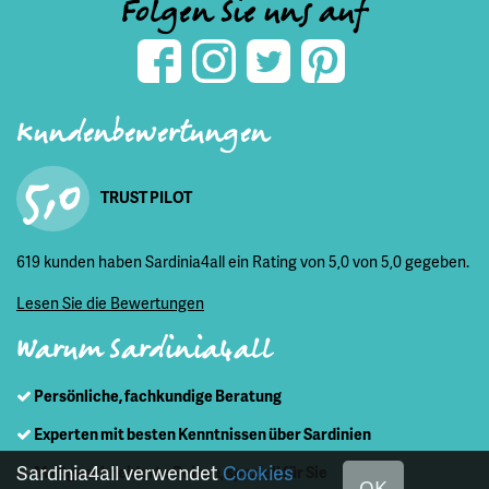
Folgen Sie uns auf
Kundenbewertungen
5,0
TRUST PILOT
619 kunden haben Sardinia4all ein Rating von 5,0 von 5,0 gegeben.
Lesen Sie die Bewertungen
Warum Sardinia4all
Persönliche, fachkundige Beratung
Experten mit besten Kenntnissen über Sardinien
Sardinia4all verwendet
Cookies
Maßgeschneiderte Reisen, speziell für Sie
OK