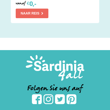
0,-
€
vanaf
NAAR REIS
Folgen Sie uns auf