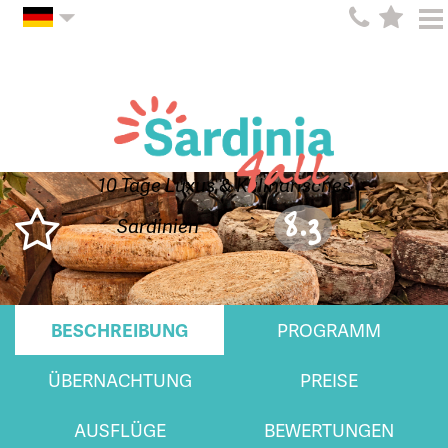
10 Tage Luxus & Kulinarisches
8.3
Sardinien
BESCHREIBUNG
PROGRAMM
ÜBERNACHTUNG
PREISE
AUSFLÜGE
BEWERTUNGEN