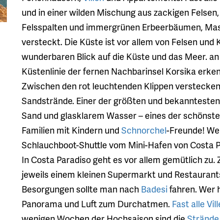
und in einer wilden Mischung aus zackigen Felse
Felsspalten und immergrünen Erbeerbäumen, Mas
versteckt. Die Küste ist vor allem von Felsen und
wunderbaren Blick auf die Küste und das Meer. an
Küstenlinie der fernen Nachbarinsel Korsika erke
Zwischen den rot leuchtenden Klippen verstecken
Sandstrände. Einer der größten und bekanntesten 
Sand und glasklarem Wasser – eines der schönsten
Familien mit Kindern und
Schnorchel
-Freunde! We
Schlauchboot-Shuttle vom Mini-Hafen von Costa Pa
In Costa Paradiso geht es vor allem gemütlich zu.
jeweils einem kleinen Supermarkt und Restaurants
Besorgungen sollte man nach
Badesi
fahren. Wer h
Panorama und Luft zum Durchatmen.
Fast alle Vi
wenigen Wochen der Hochsaison sind die
Strände