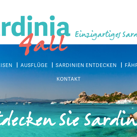
Einzigartiges Sar
EISEN
AUSFLÜGE
SARDINIEN ENTDECKEN
FÄH
KONTAKT
decken Sie Sardi