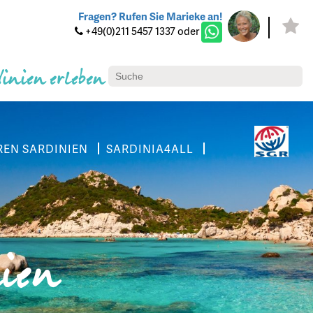
Fragen? Rufen Sie Marieke an!
+49(0)211 5457 1337 oder
dinien erleben
REN SARDINIEN
SARDINIA4ALL
nien