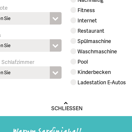
ote
Fitness
n Sie
Internet
Restaurant
a
Spülmaschine
n Sie
Waschmaschine
Pool
l Schlafzimmer
Kinderbecken
n Sie
Ladestation E-Autos
SCHLIESSEN
Warum Sardinia4all