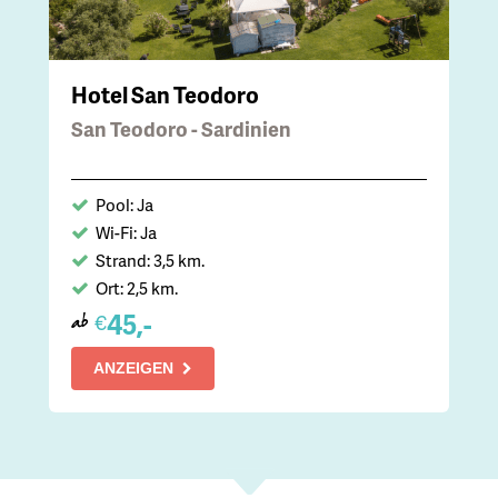
Hotel San Teodoro
San Teodoro - Sardinien
Pool: Ja
Wi-Fi: Ja
Strand: 3,5 km.
Ort: 2,5 km.
45,-
€
ab
ANZEIGEN