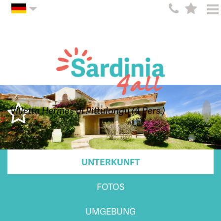
Villetta Hermes di Pittulongu (4 Pers.)
UNTERKUNFT
FOTOS
UMGEBUNG