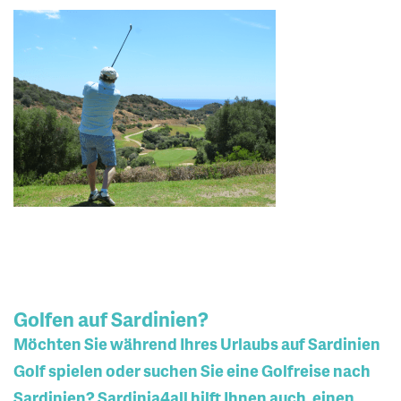
Golfen auf Sardinien?
Möchten Sie während Ihres Urlaubs auf Sardinien
Golf spielen oder suchen Sie eine Golfreise nach
Sardinien? Sardinia4all hilft Ihnen auch, einen