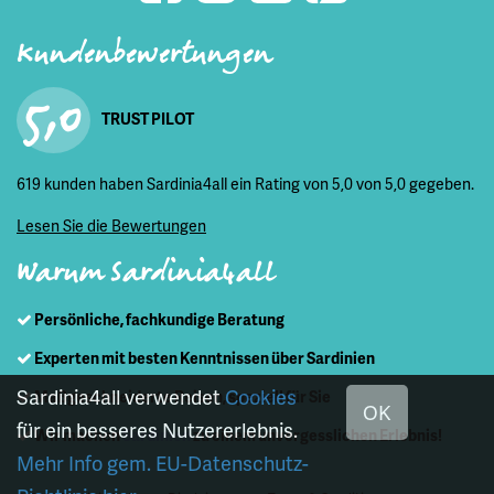
Kundenbewertungen
5,0
TRUST PILOT
619 kunden haben Sardinia4all ein Rating von 5,0 von 5,0 gegeben.
Lesen Sie die Bewertungen
Warum Sardinia4all
Persönliche, fachkundige Beratung
Experten mit besten Kenntnissen über Sardinien
Sardinia4all verwendet
Cookies
Maßgeschneiderte Reisen, speziell für Sie
OK
für ein besseres Nutzererlebnis.
Wir machen
Sardinien
zu einem unvergesslichen Erlebnis!
Mehr Info gem. EU-Datenschutz-