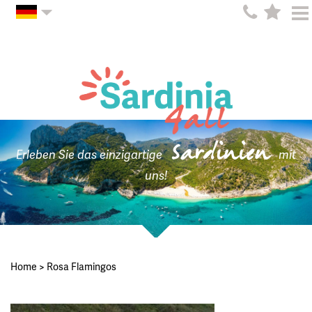
Sardinien
Erleben Sie das einzigartige
mit
uns!
Home
>
Rosa Flamingos