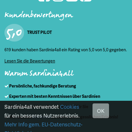
Kundenbewertungen
5,0
TRUST PILOT
619 kunden haben Sardinia4all ein Rating von 5,0 von 5,0 gegeben.
Lesen Sie die Bewertungen
Warum Sardinia4all
Persönliche, fachkundige Beratung
Experten mit besten Kenntnissen über Sardinien
Sardinia4all verwendet
Cookies
Maßgeschneiderte Reisen, speziell für Sie
OK
für ein besseres Nutzererlebnis.
Wir machen
Sardinien
zu einem unvergesslichen Erlebnis!
Mehr Info gem. EU-Datenschutz-