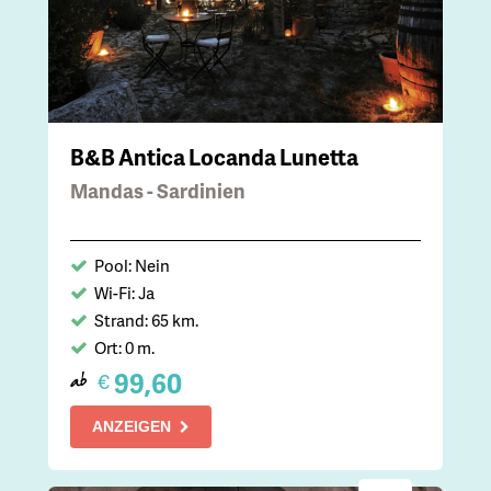
B&B Antica Locanda Lunetta
Mandas - Sardinien
Pool: Nein
Wi-Fi: Ja
Strand: 65 km.
Ort: 0 m.
99,60
€
ab
ANZEIGEN