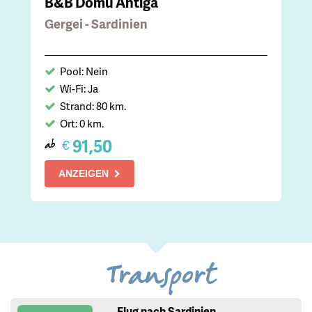
B&B Domu Antiga
Gergei - Sardinien
Pool: Nein
Wi-Fi: Ja
Strand: 80 km.
Ort: 0 km.
91,50
€
ab
ANZEIGEN
Transport
Flug nach Sardinien