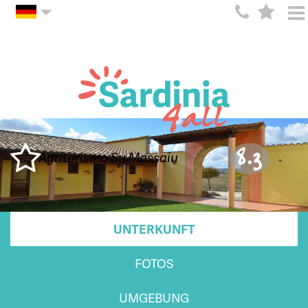
8.3
Agriturismo Su Massaiu
UNTERKUNFT
FOTOS
UMGEBUNG