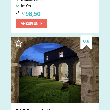
im Ort
98,50
€
ab
ANZEIGEN
8.8