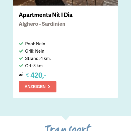
Apartments Nit I Dia
Alghero - Sardinien
Pool: Nein
Grill: Nein
Strand: 4 km.
Ort: 3 km.
420,-
€
ab
ANZEIGEN
Transport