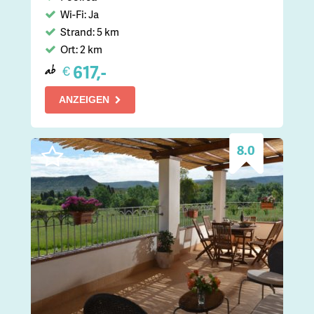
Wi-Fi: Ja
Strand: 5 km
Ort: 2 km
617,-
€
ab
ANZEIGEN
8.0