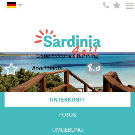
Capo Falcone Charming
8.0
Apartments
UNTERKUNFT
FOTOS
UMGEBUNG