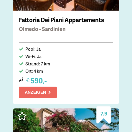
Fattoria Dei Piani Appartements
Olmedo - Sardinien
Pool: Ja
Wi-Fi: Ja
Strand: 7 km
Ort: 4 km
590,-
€
ab
ANZEIGEN
7.9