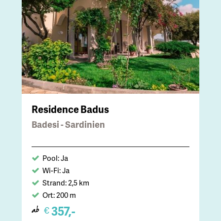
Residence Badus
Badesi - Sardinien
Pool: Ja
Wi-Fi: Ja
Strand: 2,5 km
Ort: 200 m
357,-
€
ab