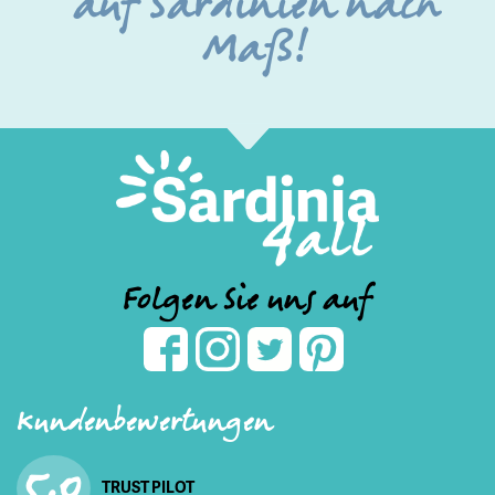
auf Sardinien nach
Maß!
Folgen Sie uns auf
Kundenbewertungen
5,0
TRUST PILOT