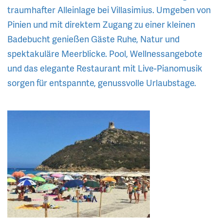
traumhafter Alleinlage bei Villasimius. Umgeben von
Pinien und mit direktem Zugang zu einer kleinen
Badebucht genießen Gäste Ruhe, Natur und
spektakuläre Meerblicke. Pool, Wellnessangebote
und das elegante Restaurant mit Live-Pianomusik
sorgen für entspannte, genussvolle Urlaubstage.