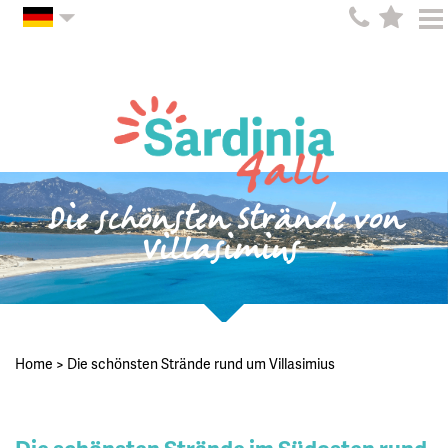
Die schönsten Strände von
Villasimius
Home
>
Die schönsten Strände rund um Villasimius