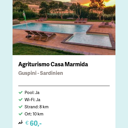
Agriturismo Casa Marmida
Guspini - Sardinien
Pool: Ja
Wi-Fi: Ja
Strand: 8 km
Ort: 10 km
60,-
€
ab