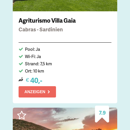
Agriturismo Villa Gaia
Cabras - Sardinien
Pool: Ja
Wi-Fi: Ja
Strand: 7,5 km
Ort: 10 km
40,-
€
ab
ANZEIGEN
7.9