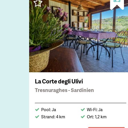
La Corte degli Ulivi
Tresnuraghes - Sardinien
Pool: Ja
Wi-Fi: Ja
Strand: 4 km
Ort: 1,2 km