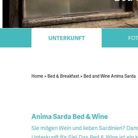
UNTERKUNFT
FO
Home
>
Bed & Breakfast
>
Bed and Wine Anima Sarda
Anima Sarda Bed & Wine
Sie mögen Wein und lieben Sardinien? Dann
Unterkunft für Sie! Das Bed & Wine ist ein