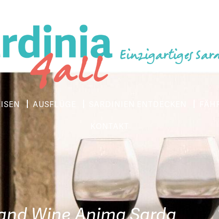
Einzigartiges Sar
EISEN
AUSFLÜGE
SARDINIEN ENTDECKEN
FÄH
KONTAKT
and Wine Anima Sarda