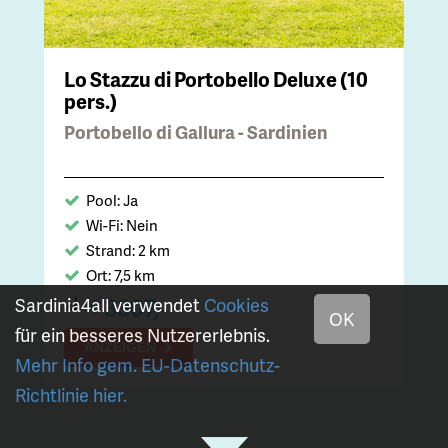
Lo Stazzu di Portobello Deluxe (10
pers.)
Portobello di Gallura - Sardinien
Pool: Ja
Wi-Fi: Nein
Strand: 2 km
Ort: 7,5 km
3307,-
Sardinia4all verwendet
Cookies
€
ab
OK
für ein besseres Nutzererlebnis.
ANZEIGEN
Mehr Info gem. EU-Datenschutz-
Richtlinie hier.