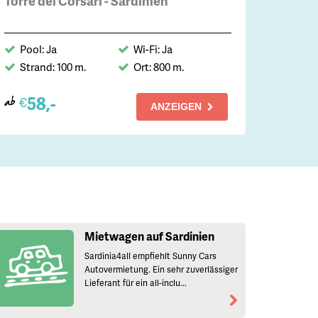
Torre dei Corsari - Sardinien
Pool: Ja
Wi-Fi: Ja
Strand: 100 m.
Ort: 800 m.
58,-
€
ab
ANZEIGEN
Mietwagen auf Sardinien
Sardinia4all empfiehlt Sunny Cars
Autovermietung. Ein sehr zuverlässiger
Lieferant für ein all-inclu...