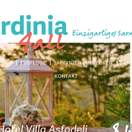
Einzigartiges Sar
EISEN
AUSFLÜGE
SARDINIEN ENTDECKEN
FÄH
KONTAKT
8.
Hotel Villa Asfodeli