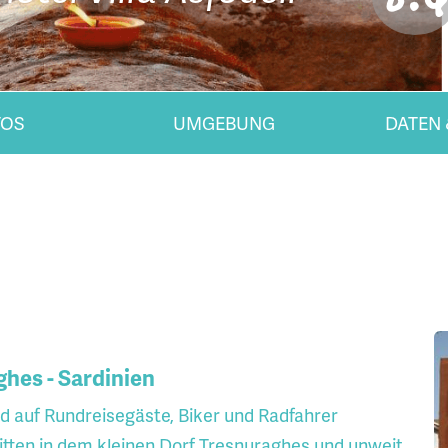
TOS
UMGEBUNG
DATEN 
ghes - Sardinien
und auf Rundreisegäste, Biker und Radfahrer
itten in dem kleinen Dorf Tresnuraghes und unweit