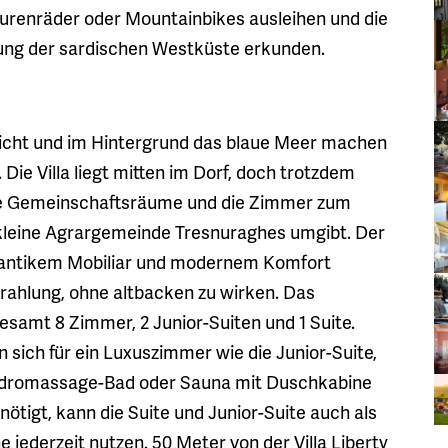
ourenräder oder Mountainbikes ausleihen und die
ng der sardischen Westküste erkunden.
sicht und im Hintergrund das blaue Meer machen
 Die Villa liegt mitten im Dorf, doch trotzdem
die Gemeinschaftsräume und die Zimmer zum
 kleine Agrargemeinde Tresnuraghes umgibt. Der
it antikem Mobiliar und modernem Komfort
strahlung, ohne altbacken zu wirken. Das
gesamt 8 Zimmer, 2 Junior-Suiten und 1 Suite.
sich für ein Luxuszimmer wie die Junior-Suite,
Hydromassage-Bad oder Sauna mit Duschkabine
tigt, kann die Suite und Junior-Suite auch als
jederzeit nutzen. 50 Meter von der Villa Liberty