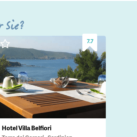
r Sie?
7.7
Hotel Villa Belfiori