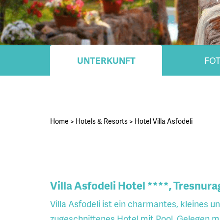
UNTERKUNFT
FO
Home
>
Hotels & Resorts
>
Hotel Villa Asfodeli
Villa Asfodeli Hotel ****, Tresnura
Villa Asfodeli ist ein charmantes, kleines 
zugeschnittenes Hotel mit Pool. Gelegen m