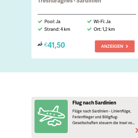
Tresnuraghes - Sardinien
Pool: Ja
Wi-Fi: Ja
Strand: 4 km
Ort: 1,2 km
41,50
€
ab
ANZEIGEN
Flug nach Sardinien
Flüge nach Sardinien - Linienflüge,
Ferienflieger und Billigflug-
Gesellschaften steuern die Insel vo...