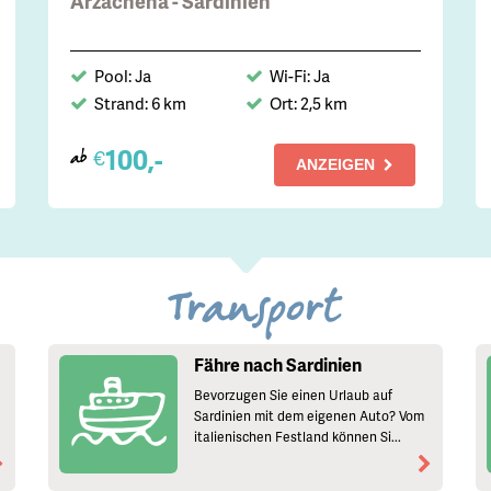
Arzachena - Sardinien
Pool: Ja
Wi-Fi: Ja
Strand: 6 km
Ort: 2,5 km
100,-
€
ab
ANZEIGEN
Transport
Fähre nach Sardinien
Bevorzugen Sie einen Urlaub auf
Sardinien mit dem eigenen Auto? Vom
italienischen Festland können Si...