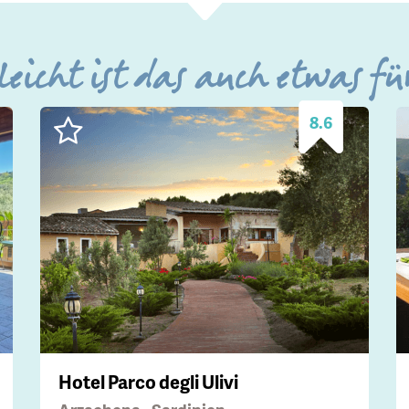
leicht ist das auch etwas fü
8.6
Hotel Parco degli Ulivi