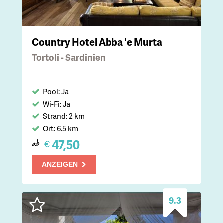
Country Hotel Abba 'e Murta
Tortoli - Sardinien
Pool: Ja
Wi-Fi: Ja
Strand: 2 km
Ort: 6.5 km
47,50
€
ab
ANZEIGEN
9.3