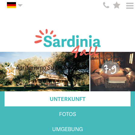
7.9
Agriturismo Su Leunaxiu
UNTERKUNFT
FOTOS
UMGEBUNG