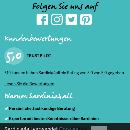
Folgen Sie uns auf
Kundenbewertungen
5,0
TRUST PILOT
619 kunden haben Sardinia4all ein Rating von 5,0 von 5,0 gegeben.
Lesen Sie die Bewertungen
Warum Sardinia4all
Persönliche, fachkundige Beratung
Experten mit besten Kenntnissen über Sardinien
Sardinia4all verwendet
Cookies
Maßgeschneiderte Reisen, speziell für Sie