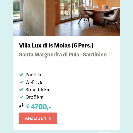
Villa Lux di Is Molas (6 Pers.)
Santa Margherita di Pula - Sardinien
Pool: Ja
Wi-Fi: Ja
Strand: 5 km
Ort: 5 km
4700,-
€
ab
ANZEIGEN