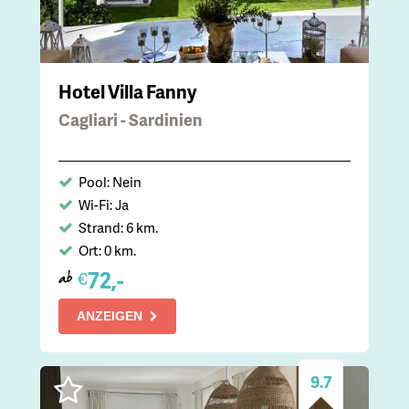
Hotel Villa Fanny
Cagliari - Sardinien
Pool: Nein
Wi-Fi: Ja
Strand: 6 km.
Ort: 0 km.
72,-
€
ab
ANZEIGEN
9.7