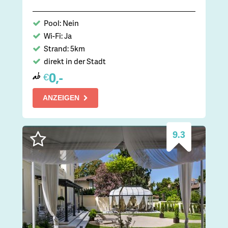
Pool: Nein
Wi-Fi: Ja
Strand: 5km
direkt in der Stadt
0,-
€
ab
ANZEIGEN
9.3