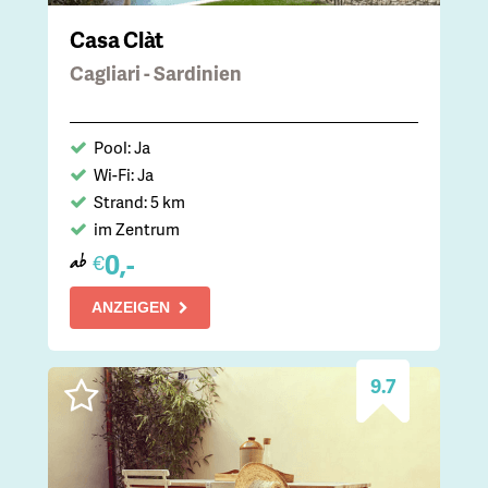
Casa Clàt
Cagliari - Sardinien
Pool: Ja
Wi-Fi: Ja
Strand: 5 km
im Zentrum
0,-
€
ab
ANZEIGEN
9.7