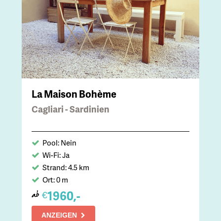
La Maison Bohème
Cagliari - Sardinien
Pool: Nein
Wi-Fi: Ja
Strand: 4.5 km
Ort: 0 m
1960,-
€
ab
ANZEIGEN