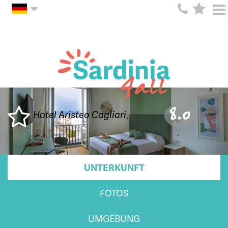
8.0
Hotel Aristeo Cagliari
UNTERKUNFT
FOTOS
UMGEBUNG