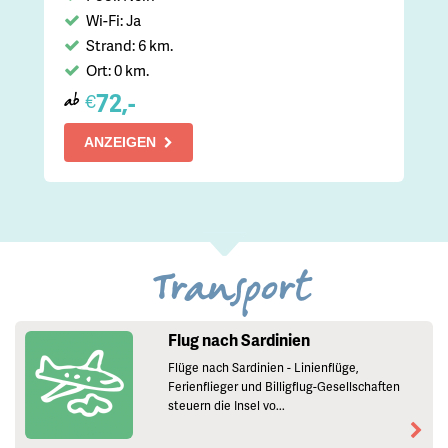
Wi-Fi: Ja
Strand: 6 km.
Ort: 0 km.
72,-
€
ab
ANZEIGEN
Transport
Flug nach Sardinien
Flüge nach Sardinien - Linienflüge,
Ferienflieger und Billigflug-Gesellschaften
steuern die Insel vo...