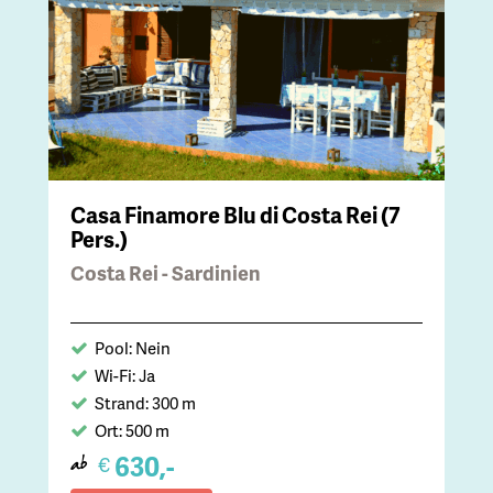
Casa Finamore Blu di Costa Rei (7
Pers.)
Costa Rei - Sardinien
Pool: Nein
Wi-Fi: Ja
Strand: 300 m
Ort: 500 m
630,-
€
ab