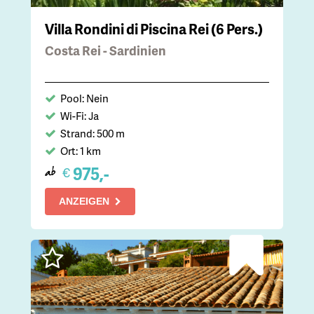
Villa Rondini di Piscina Rei (6 Pers.)
Costa Rei - Sardinien
Pool: Nein
Wi-Fi: Ja
Strand: 500 m
Ort: 1 km
975,-
€
ab
ANZEIGEN