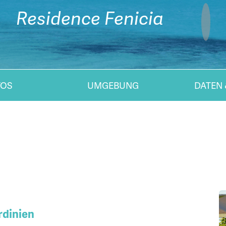
Residence Fenicia
TOS
UMGEBUNG
DATEN 
rdinien