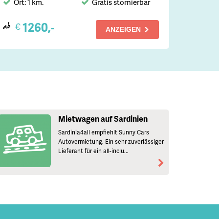
Ort: 1 km.
Gratis stornierbar
1260,-
€
ab
ANZEIGEN
Mietwagen auf Sardinien
Sardinia4all empfiehlt Sunny Cars
Autovermietung. Ein sehr zuverlässiger
Lieferant für ein all-inclu...