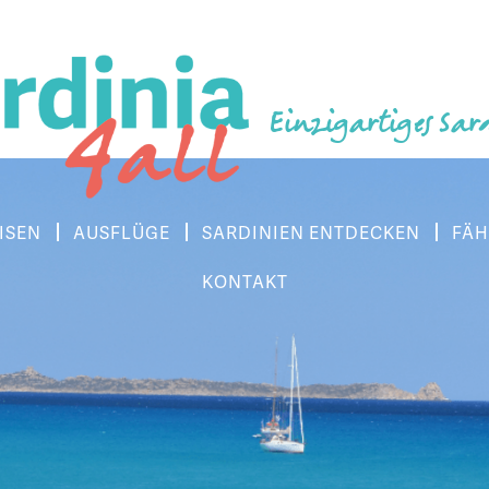
Einzigartiges Sar
ISEN
AUSFLÜGE
SARDINIEN ENTDECKEN
FÄH
KONTAKT