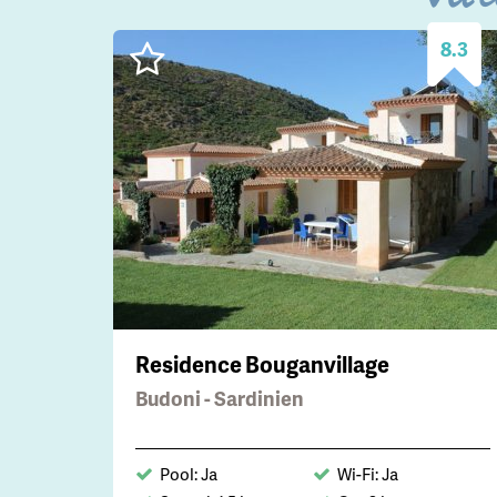
8.3
Residence Bouganvillage
Budoni - Sardinien
Pool: Ja
Wi-Fi: Ja