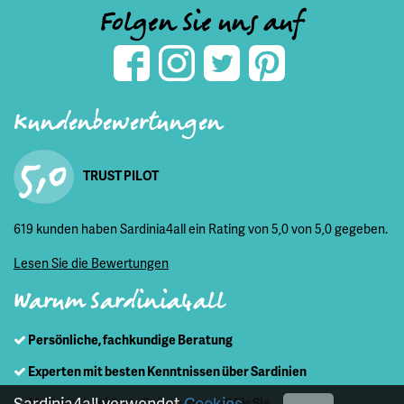
Folgen Sie uns auf
Kundenbewertungen
5,0
TRUST PILOT
619 kunden haben Sardinia4all ein Rating von 5,0 von 5,0 gegeben.
Lesen Sie die Bewertungen
Warum Sardinia4all
Persönliche, fachkundige Beratung
Experten mit besten Kenntnissen über Sardinien
Sardinia4all verwendet
Cookies
Maßgeschneiderte Reisen, speziell für Sie